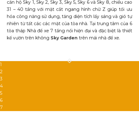
căn hộ Sky 1, Sky 2, Sky 3, Sky 5, Sky 6 và Sky 8, chiều cao
31 – 40 tầng với mặt cắt ngang hình chữ Z giúp tối ưu
hóa công năng sử dụng, tăng diện tích lấy sáng và gió tự
nhiên từ tất các các mặt của tòa nhà. Tại trung tâm của 6
tòa tháp Nhà để xe 7 tầng nổi hiện đại và đặc biệt là thiết
kế vườn trên không
Sky Garden
trên mái nhà để xe.
1
2
3
4
5
6
7