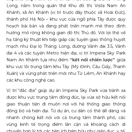
Long, nằm trong quần thể Khu đô thị Vista Nam An
Khánh, xã An Khánh (vị trí trước đây thuộc xã Hoài Đức),
thành phố Hà Nội – khu vực cửa ngõ phía Tây được quy
hoạch bài bản và đang phát triển mạnh mẽ theo định
hướng mở rộng không gian đô thị Thủ đô. Với lợi thế về
hạ tầng kỹ thuật khi tiếp giáp các tuyến giao thông huyết
mạch như Đại lộ Thăng Long, đường Vành đai 3.5, Vành
đai 4 và các tuyến Metro hiện đại, vị trí Imperia Sky Park
Nam An Khánh tựa như điểm
“kết nối chiến lược”
giữa
khu vực lõi trung tâm khu Tây (Mỹ Đình, Cầu Giấy, Thanh
Xuân) và vùng phát triển mới như Từ Liêm, An Khánh hay
các khu công nghệ cao.
Vị trí “đắc địa” giúp dự án Imperia Sky Park vừa tránh xa
được khu vực trung tâm đông đúc, lại vừa sở hữu kết nối
giao thuận tiện đi muôn nơi với hệ thống giao thông
đồng bộ và hiện đại. Từ dự án, cư dân có thể dễ dàng và
nhanh chóng kết nối với cả trung tâm thành phố, các
vùng kinh tế trọng điểm lân cận và khoảng cách di
chuyển hợp lý tới các tiện ích hiện hữu như giáo dục, y tế,