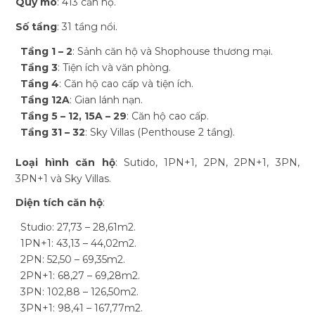
Quy mô
: 413 căn hộ.
Số tầng
: 31 tầng nổi.
Tầng 1 – 2
: Sảnh căn hộ và Shophouse thương mại.
Tầng 3
: Tiện ích và văn phòng.
Tầng 4
: Căn hộ cao cấp và tiện ích.
Tầng 12A
: Gian lánh nạn.
Tầng 5 – 12, 15A – 29
: Căn hộ cao cấp.
Tầng 31 – 32
: Sky Villas (Penthouse 2 tầng).
Loại hình căn hộ
: Sutido, 1PN+1, 2PN, 2PN+1, 3PN,
3PN+1 và Sky Villas.
Diện tích căn hộ
:
Studio: 27,73 – 28,61m2.
1PN+1: 43,13 – 44,02m2.
2PN: 52,50 – 69,35m2.
2PN+1: 68,27 – 69,28m2.
3PN: 102,88 – 126,50m2.
3PN+1: 98,41 – 167,77m2.