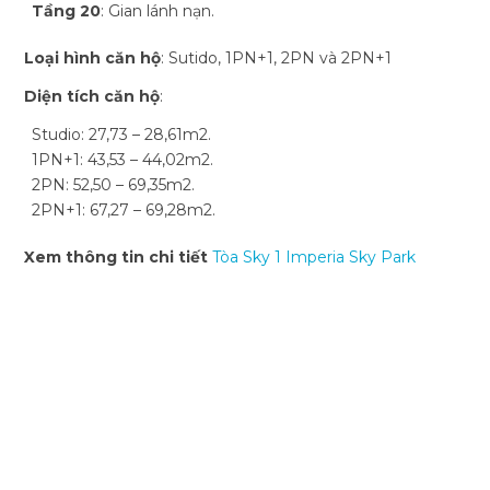
Tầng 20
: Gian lánh nạn.
Loại hình căn hộ
: Sutido, 1PN+1, 2PN và 2PN+1
Diện tích căn hộ
:
Studio: 27,73 – 28,61m2.
1PN+1: 43,53 – 44,02m2.
2PN: 52,50 – 69,35m2.
2PN+1: 67,27 – 69,28m2.
Xem thông tin chi tiết
Tòa Sky 1 Imperia Sky Park