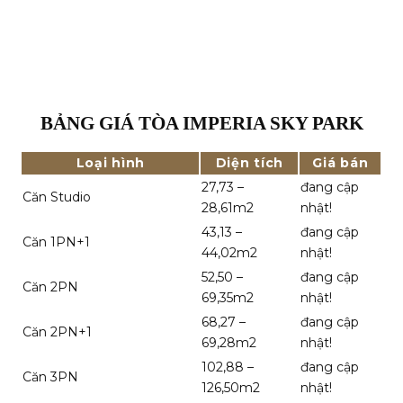
BẢNG GIÁ TÒA IMPERIA SKY PARK
Loại hình
Diện tích
Giá bán
27,73 –
đang cập
Căn Studio
28,61m2
nhật!
43,13 –
đang cập
Căn 1PN+1
44,02m2
nhật!
52,50 –
đang cập
Căn 2PN
69,35m2
nhật!
68,27 –
đang cập
Căn 2PN+1
69,28m2
nhật!
102,88 –
đang cập
Căn 3PN
126,50m2
nhật!